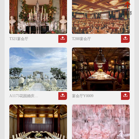
顶部
T321宴会厅
T288宴会厅
A1173花园婚庆宴会
宴会厅Y0009