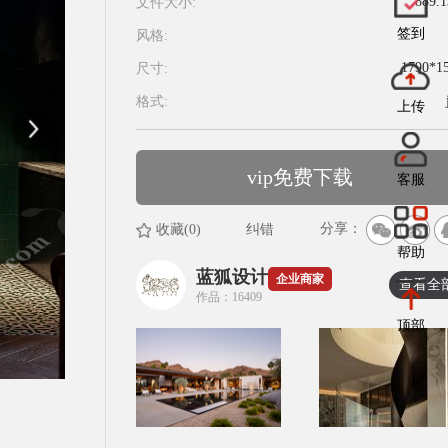
889.
文件大小:
签到
风格:
1790*1
尺寸:
格式:
上传
vip免费下载
客服
分享：
收藏(0)
纠错
帮助
蓝狐设计
企业商家
查看全
作品：16409
顶部