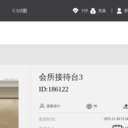
CAD图
VIP
充值
登
会所接待台3
搜相似
ID:
186122
蓝狐设计
96
2025-11-30 23:2
更新时间: