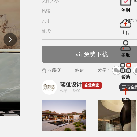
2.
文件大小:
签到
风格:
2840*3
尺寸:
格式:
上传
vip免费下载
客服
分享：
收藏(0)
纠错
帮助
蓝狐设计
企业商家
查看全
作品：16409
顶部