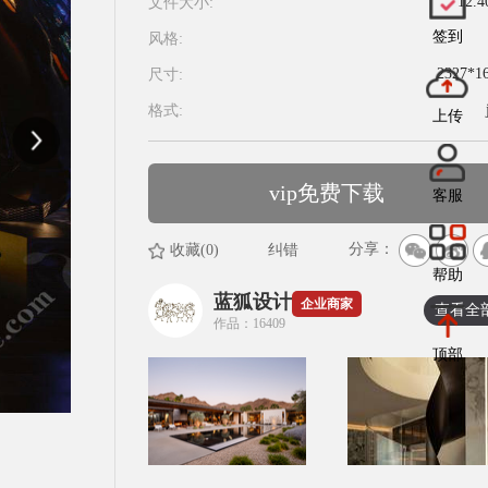
12.
文件大小:
签到
风格:
2327*1
尺寸:
格式:
上传
vip免费下载
客服
分享：
收藏(0)
纠错
帮助
蓝狐设计
企业商家
查看全
作品：16409
顶部