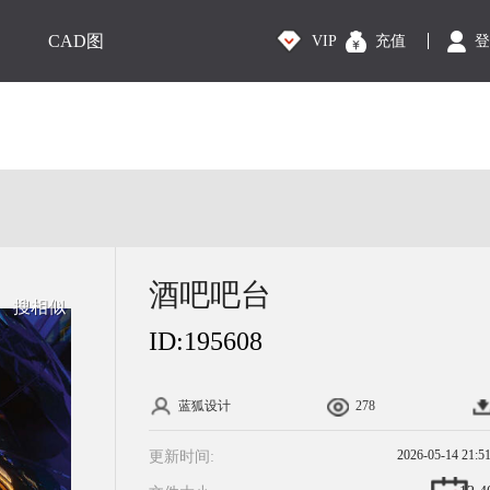
CAD图
VIP
充值
登
酒吧吧台
搜相似
ID:
195608
蓝狐设计
278
2026-05-14 21:5
更新时间: