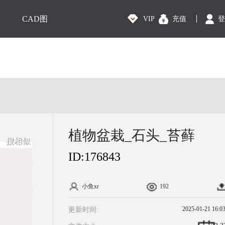
CAD图
VIP
充值
登
植物盆栽_石头_苔藓
搜相似
ID:
176843
小鱼xr
192
2025-01-21 16:0
更新时间: