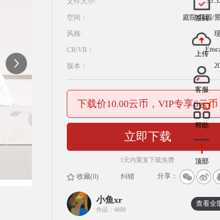
53.
文件大小:
空间：
庭院/花园/
签到
风格:
Ensc
CR/VR：
上传
2
版本：
客服
下载价10.00云币，VIP专享6云币
帮助
立即下载
3天内重复下载免费
顶部
分享：
收藏(0)
纠错
小鱼xr
查看全
作品：4888