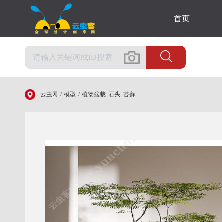
首页
云虫网
模型
植物盆栽_石头_苔藓