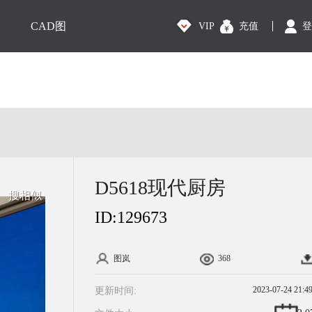
CAD图
VIP
充值
登
D5618现代厨房
搜相似
ID:
129673
图岚
368
2023-07-24 21:4
更新时间: