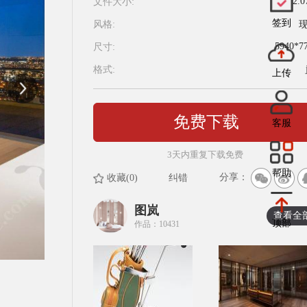
2.
文件大小:
签到
风格:
5940*7
尺寸:
格式:
上传
免费下载
客服
3天内重复下载免费
帮助
分享：
收藏(0)
纠错
图岚
查看全
顶部
作品：10431