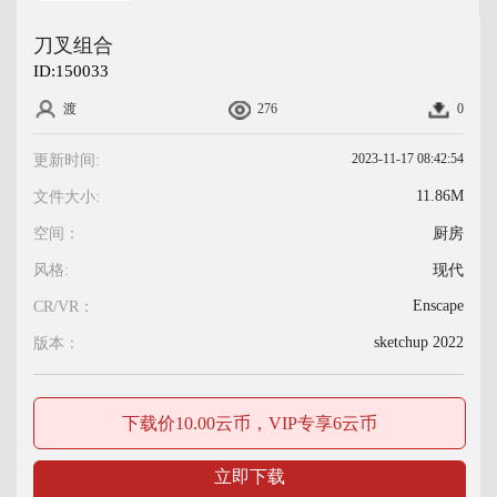
刀叉组合
ID:
150033
渡
276
0
2023-11-17 08:42:54
更新时间:
11.86M
文件大小:
空间：
厨房
风格:
现代
Enscape
CR/VR：
sketchup 2022
版本：
下载价10.00云币，VIP专享6云币
立即下载